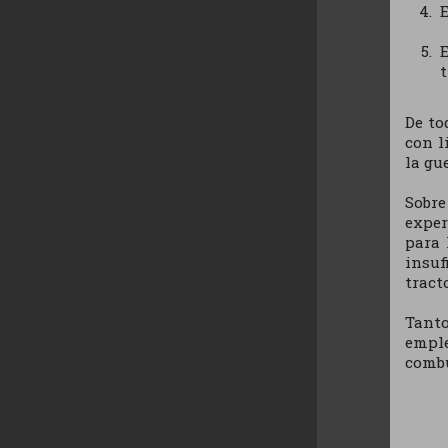
t
De to
con l
la gu
Sobr
exper
para 
insuf
tract
Tanto
emple
combu