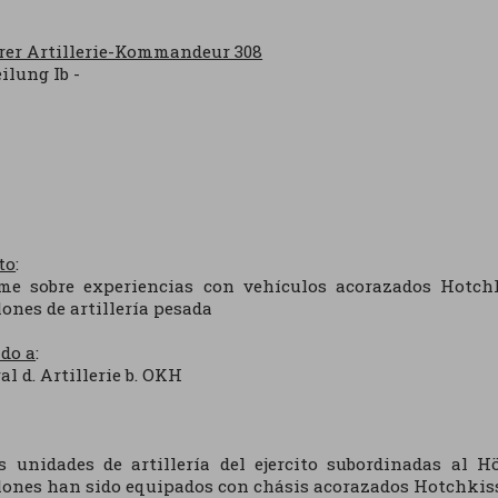
er Artillerie-Kommandeur 308
eilung Ib -
to
:
rme sobre experiencias con vehículos acorazados Hotch
lones de artillería pesada
ido a
:
al d. Artillerie b. OKH
s unidades de artillería del ejercito subordinadas al H
lones han sido equipados con chásis acorazados Hotchkiss