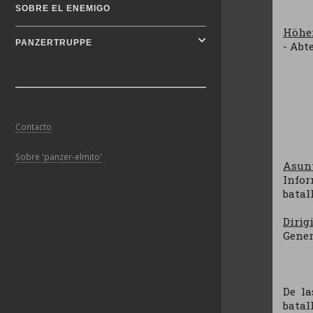
SOBRE EL ENEMIGO
Höher
PANZERTRUPPE
- Abt
Contacto
Sobre 'panzer-elmito'
Asun
Info
batal
Dirig
Gener
De la
batal