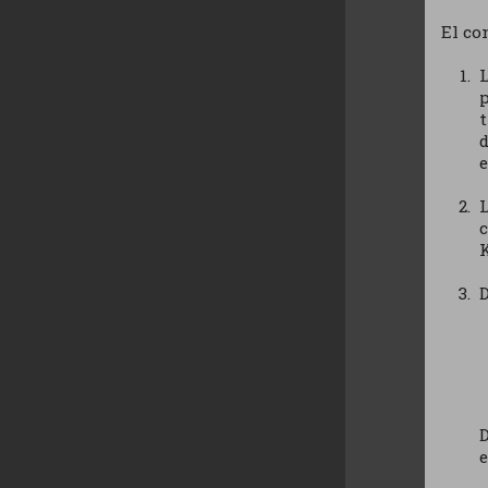
El co
p
d
e
c
D
e