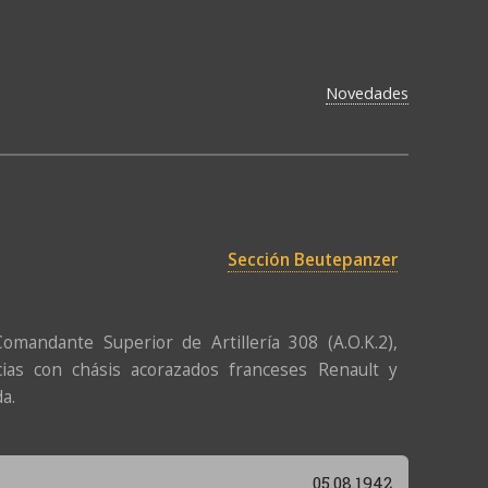
Novedades
Sección Beutepanzer
andante Superior de Artillería 308 (A.O.K.2),
as con chásis acorazados franceses Renault y
a.
05.08.1942