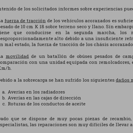
ntenido de los solicitados informes sobre experiencias pu
La
fuerza de tracción
de los vehículos acorazados es sufici
esado de 10 cm K 18 sobre terreno seco y llano. Sin embarg
tiene que conducirse en la segunda marcha, los 
esproporcionadamente alto debido a una insuficiente ref
n mal estado, la fuerza de tracción de los chásis acorazado
La
movilidad
de un batallón de obúses pesados de cam
omparación con una unidad equipada con remolcadores, e
Km/h.
ebido a la sobrecarga se han sufrido los siguientes
daños m
Averías en los radiadores
Averías en las cajas de dirección
Roturas de los conductos de aceite
Dado que se dispone de muy pocas piezas de recambio, 
specialistas, las reparaciones son muy difíciles de llevar a