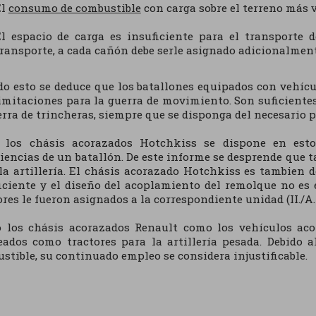
El
consumo de combustible
con carga sobre el terreno más 
El espacio de carga es insuficiente para el transporte 
ransporte, a cada cañón debe serle asignado adicionalmen
do esto se deduce que los batallones equipados con vehí
imitaciones para la guerra de movimiento. Son suficiente
erra de trincheras, siempre que se disponga del necesario p
e los chásis acorazados Hotchkiss se dispone en es
iencias de un batallón. De este informe se desprende que
la artillería. El chásis acorazado Hotchkiss es tambien d
iciente y el diseño del acoplamiento del remolque no es
ores le fueron asignados a la correspondiente unidad (II./A.
 los chásis acorazados Renault como los vehículos ac
ados como tractores para la artillería pesada. Debido 
stible, su continuado empleo se considera injustificable.