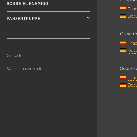
SOBRE EL ENEMIGO
Trad
Docu
PANZERTRUPPE
Creació
Trad
Docu
Contacto
Sobre l
Sobre 'panzer-elmito'
Trad
Docu