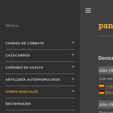
Toggle
pan
Menú
CARROS DE COMBATE
CAZACARROS
Docum
CAÑONES DE ASALTO
Año 1
Luz ver
ARTILLERÍA AUTOPROPULSADA
Trad
Docu
OTROS VEHÍCULOS
Año 1
BEUTEPANZER
Propues