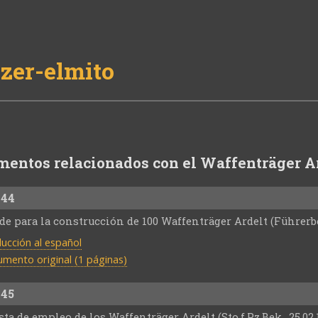
zer-elmito
entos relacionados con el Waffenträger A
944
de para la construcción de 100 Waffenträger Ardelt (Führerb
ucción al español
mento original (1 páginas)
945
ta de empleo de los Waffenträger Ardelt (Sto.f.Pz.Bek., 25.02.