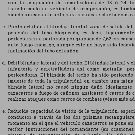
con la asignación de remolcadores de 18 ó 24 ton
transformado en vehículo de recuperación, es tambi
siendo unicamente apto para remolcar sobre buenas ca
Punto débil en el blindaje frontal: zona de salida del 
posición del tubo bloqueada, es decir, ligerament
perfectamente perforada por granada de 7,62 cm causa
ante fuego enemigo, aunque este no haya sido todavía
inclinación del tubo del cañón.
Débil blindaje lateral y del techo. El blindaje lateral y 
infantería y ametralladora así como metralla, pe
perforadoras. El blindaje del techo ha sido perforad
(muerte de toda la tripulación), en cambio una mina
blindaje lateral no causó ningún daño. Idealmente 
cazacarros a fuego de cañones anticarro ó carros de
realizar ataques como carros de combate (véase más ade
Reducida capacidad de visión de la tripulación, espec
conductor a través de los dos prismas rectangulare
momento en el que el vehículo cazacarros se pone e
recibir instrucciones del comandante (en ocasiones