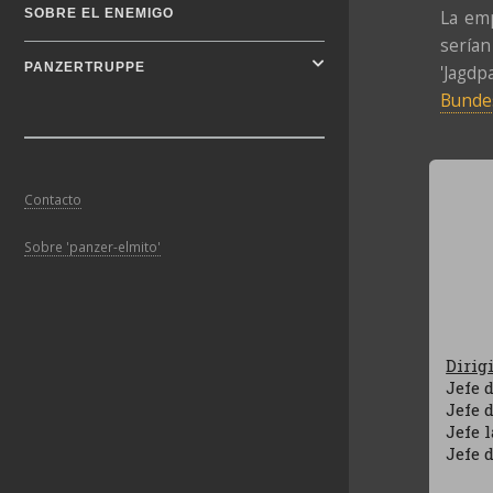
SOBRE EL ENEMIGO
La emp
sería
PANZERTRUPPE
'Jagd
Bunde
Contacto
Sobre 'panzer-elmito'
Dirig
Jefe 
Jefe 
Jefe 
Jefe 