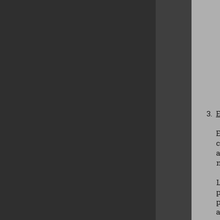
E
c
a
n
L
p
p
a