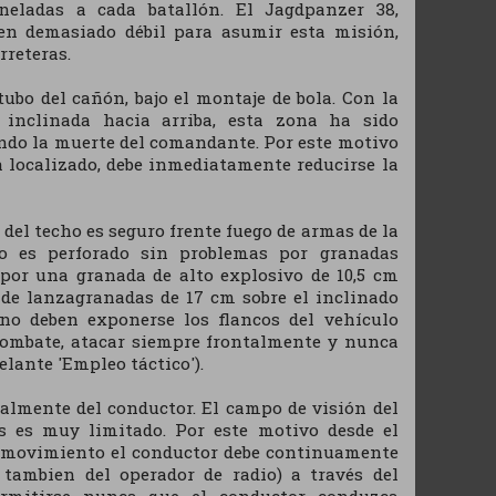
eladas a cada batallón. El Jagdpanzer 38,
en demasiado débil para asumir esta misión,
rreteras.
tubo del cañón, bajo el montaje de bola. Con la
e inclinada hacia arriba, esta zona ha sido
ndo la muerte del comandante. Por este motivo
 localizado, debe inmediatamente reducirse la
el del techo es seguro frente fuego de armas de la
ro es perforado sin problemas por granadas
o por una granada de alto explosivo de 10,5 cm
 de lanzagranadas de 17 cm sobre el inclinado
no deben exponerse los flancos del vehículo
 combate, atacar siempre frontalmente y nunca
lante 'Empleo táctico').
ialmente del conductor. El campo de visión del
s es muy limitado. Por este motivo desde el
n movimiento el conductor debe continuamente
 tambien del operador de radio) a través del