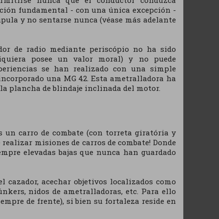
ermitirse nunca que el conductor conduzca
ción fundamental - con una única excepción -
cúpula y no sentarse nunca (véase más adelante
dor de radio mediante periscópio no ha sido
siquiera posee un valor moral) y no puede
xperiencias se han realizado con una simple
ha incorporado una MG 42. Esta ametralladora ha
la plancha de blindaje inclinada del motor.
 un carro de combate (con torreta giratória y
be realizar misiones de carros de combate! Donde
siempre elevadas bajas que nunca han guardado
del cazador, acechar objetivos localizados como
únkers, nidos de ametralladoras, etc. Para ello
pre de frente), si bien su fortaleza reside en