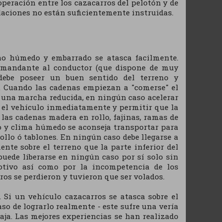
peración entre los cazacarros del pelotón y de
laciones no están suficientemente instruidas.
eno húmedo y embarrado se atasca facilmente.
comandante al conductor (que dispone de muy
debe poseer un buen sentido del terreno y
. Cuando las cadenas empiezan a "comerse" el
n una marcha reducida, en ningún caso acelerar
 el vehículo inmediatamente y permitir que la
 las cadenas madera en rollo, fajinas, ramas de
ndo y clima húmedo se aconseja transportar para
ollo ó tablones. En ningún caso debe llegarse a
nte sobre el terreno que la parte inferior del
 puede liberarse en ningún caso por sí solo sin
motivo así como por la incompetencia de los
s se perdieron y tuvieron que ser volados.
a. Si un vehículo cazacarros se atasca sobre el
aso de lograrlo realmente - este sufre una vería
aja. Las mejores experiencias se han realizado