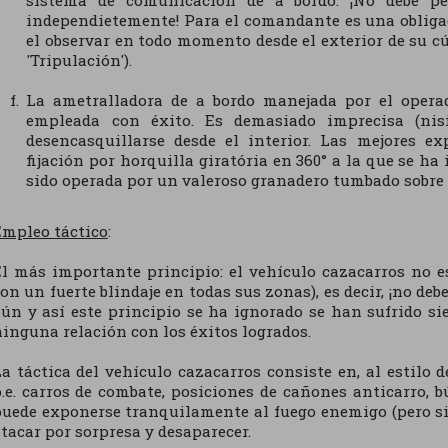
sistema de comunicación de a bordo. ¡No debe p
independietemente! Para el comandante es una obliga
el observar en todo momento desde el exterior de su 
'Tripulación').
La ametralladora de a bordo manejada por el opera
empleada con éxito. Es demasiado imprecisa (ni
desencasquillarse desde el interior. Las mejores e
fijación por horquilla giratória en 360° a la que se 
sido operada por un valeroso granadero tumbado sobre 
Empleo táctico
:
l más importante principio: el vehículo cazacarros no es
on un fuerte blindaje en todas sus zonas), es decir, ¡no de
ún y así este principio se ha ignorado se han sufrido 
inguna relación con los éxitos logrados.
a táctica del vehículo cazacarros consiste en, al estilo 
.e. carros de combate, posiciones de cañones anticarro, b
uede exponerse tranquilamente al fuego enemigo (pero siem
tacar por sorpresa y desaparecer.