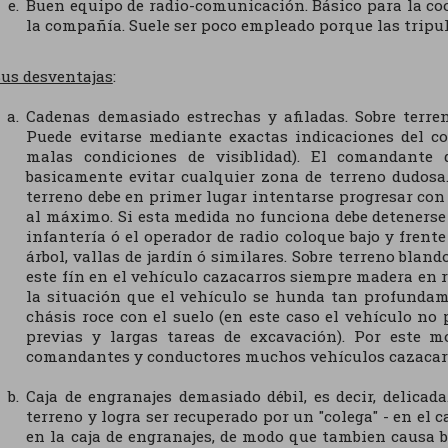
Buen equipo de radio-comunicación. Básico para la coo
la compañía. Suele ser poco empleado porque las tripu
us desventajas
:
Cadenas demasiado estrechas y afiladas. Sobre terr
Puede evitarse mediante exactas indicaciones del 
malas condiciones de visiblidad). El comandante 
basicamente evitar cualquier zona de terreno dudosa
terreno debe en primer lugar intentarse progresar co
al máximo. Si esta medida no funciona debe detenerse
infantería ó el operador de radio coloque bajo y frente
árbol, vallas de jardín ó similares. Sobre terreno bla
este fín en el vehículo cazacarros siempre madera en r
la situación que el vehículo se hunda tan profundame
chásis roce con el suelo (en este caso el vehículo no
previas y largas tareas de excavación). Por este 
comandantes y conductores muchos vehículos cazacarro
Caja de engranajes demasiado débil, es decir, delicad
terreno y logra ser recuperado por un "colega" - en el c
en la caja de engranajes, de modo que tambien causa b