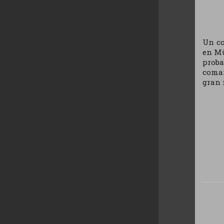
Un co
en Mü
proba
coman
gran 