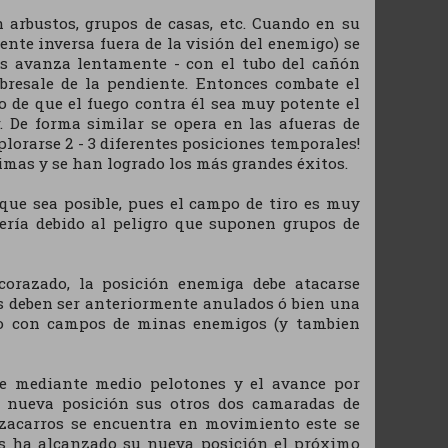
 arbustos, grupos de casas, etc. Cuando en su
nte inversa fuera de la visión del enemigo) se
ros avanza lentamente - con el tubo del cañón
bresale de la pendiente. Entonces combate el
o de que el fuego contra él sea muy potente el
. De forma similar se opera en las afueras de
plorarse 2 - 3 diferentes posiciones temporales!
imas y se han logrado los más grandes éxitos.
que sea posible, pues el campo de tiro es muy
tería debido al peligro que suponen grupos de
corazado, la posición enemiga debe atacarse
s deben ser anteriormente anulados ó bien una
dado con campos de minas enemigos (y tambien
e mediante medio pelotones y el avance por
u nueva posición sus otros dos camaradas de
azacarros se encuentra en movimiento este se
os ha alcanzado su nueva posición el próximo