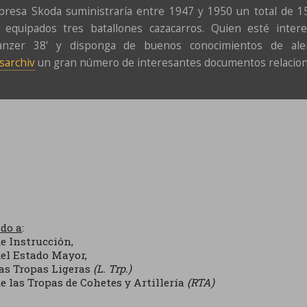
resa Skoda suministraría entre 1947 y 1950 un total de 158
n equipados tres batallones cazacarros. Quien esté inter
panzer 38' y disponga de buenos conocimientos de a
sarchiv
un gran número de interesantes documentos relaciona
ido a
:
de Instrucción,
del Estado Mayor,
las Tropas Ligeras
(L. Trp.)
de las Tropas de Cohetes y Artillería
(RTA)