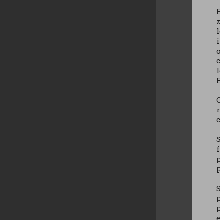
E
z
l
o
c
l
E
C
r
c
f
p