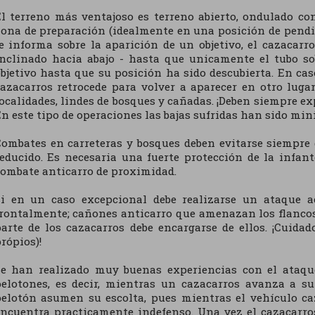
l terreno más ventajoso es terreno abierto, ondulado con
ona de preparación (idealmente en una posición de pendie
e informa sobre la aparición de un objetivo, el cazacar
inclinado hacia abajo - hasta que unicamente el tubo so
bjetivo hasta que su posición ha sido descubierta. En cas
azacarros retrocede para volver a aparecer en otro lugar
ocalidades, lindes de bosques y cañadas. ¡Deben siempre ex
n este tipo de operaciones las bajas sufridas han sido min
ombates en carreteras y bosques deben evitarse siempre 
educido. Es necesaria una fuerte protección de la infan
ombate anticarro de proximidad.
Si en un caso excepcional debe realizarse un ataque a
rontalmente; cañones anticarro que amenazan los flanco
parte de los cazacarros debe encargarse de ellos. ¡Cui
rópios)!
Se han realizado muy buenas experiencias con el ataqu
pelotones, es decir, mientras un cazacarros avanza a s
pelotón asumen su escolta, pues mientras el vehículo c
encuentra practicamente indefenso. Una vez el cazacarr