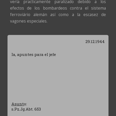
vería practicamente paralizado debido a los
efectos de los bombardeos contra el sistema
ferroviário alemán así como a la escasez de
vagones especiales.
29.12.1944
Ia, apuntes para el jefe
Asunt
o:
s.Pz.Jg.Abt. 653