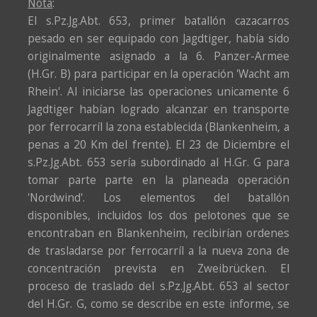
Nota
:
El s.Pz.Jg.Abt. 653, primer batallón cazacarros
pesado en ser equipado con Jagdtiger, había sido
originalmente asignado a la 6. Panzer-Armee
(H.Gr. B) para participar en la operación 'Wacht am
Rhein'. Al iniciarse las operaciones unicamente 6
Jagdtiger habían logrado alcanzar en transporte
por ferrocarríl la zona establecida (Blankenheim, a
penas a 20 Km del frente). El 23 de Diciembre el
s.Pz.Jg.Abt. 653 sería subordinado al H.Gr. G para
tomar parte parte en la planeada operación
'Nordwind'. Los elementos del batallón
disponibles, incluidos los dos pelotones que se
encontraban en Blankenheim, recibirían ordenes
de trasladarse por ferrocarríl a la nueva zona de
concentración prevista en Zweibrücken. El
proceso de traslado del s.Pz.Jg.Abt. 653 al sector
del H.Gr. G, como se describe en este informe, se