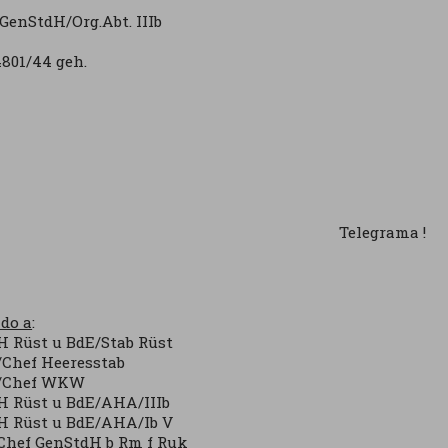
enStdH/Org.Abt. IIIb
4801/44 geh.
Telegrama !
ido a
:
H Rüst u BdE/Stab Rüst
Chef Heeresstab
Chef WKW
H Rüst u BdE/AHA/IIIb
H Rüst u BdE/AHA/Ib V
Chef GenStdH b Rm f Ruk