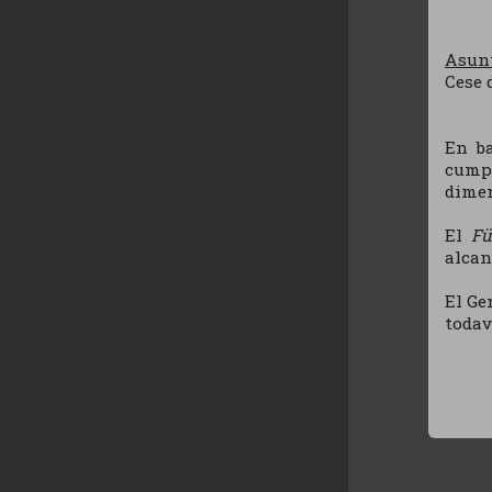
Asun
Cese 
En ba
cumpl
dimen
El
Fü
alcan
El Ge
todav