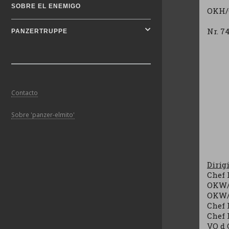
SOBRE EL ENEMIGO
OKH/G
Nr. 7
PANZERTRUPPE
Contacto
Sobre 'panzer-elmito'
Dirig
Chef 
OKW/
OKW/
Chef 
Chef 
VO d 