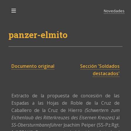
Novedades
Toggle
panzer-elmito
Documento original
Sección 'Soldados
destacados'
Extracto de la propuesta de concesión de las
Espadas a las Hojas de Roble de la Cruz de
Caballero de la Cruz de Hierro
(Schwertern zum
Eichenlaub des Ritterkreuzes des Eisernen Kreuzes)
al
SS-Obersturmbannführer
Joachim Peiper (SS-Pz.Rgt.