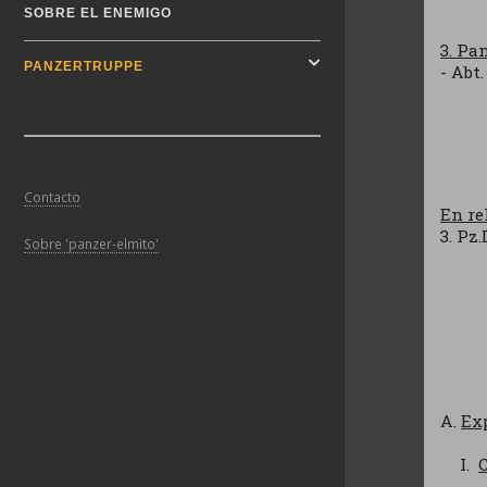
SOBRE EL ENEMIGO
3. Pa
PANZERTRUPPE
- Abt. 
Contacto
En re
3. Pz.
Sobre 'panzer-elmito'
A.
Ex
C