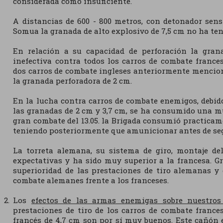
considerada como insuficiente.
A distancias de 600 - 800 metros, con detonador sens
Somua la granada de alto explosivo de 7,5 cm no ha ten
En relación a su capacidad de perforación la gran
inefectiva contra todos los carros de combate france
dos carros de combate ingleses anteriormente mencion
la granada perforadora de 2 cm.
En la lucha contra carros de combate enemigos, debido
las granadas de 2 cm y 3,7 cm, se ha consumido una mu
gran combate del 13.05. la Brigada consumió practicame
teniendo posteriormente que amunicionar antes de seg
La torreta alemana, su sistema de giro, montaje de
expectativas y ha sido muy superior a la francesa. Gr
superioridad de las prestaciones de tiro alemanas y 
combate alemanes frente a los franceses.
Los
efectos de las armas enemigas sobre nuestros
prestaciones de tiro de los carros de combate france
francés de 4,7 cm son por sí muy buenos. Este cañón e