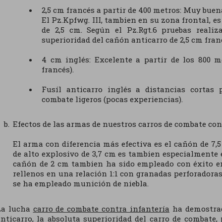
2,5 cm francés a partir de 400 metros: Muy buen
El Pz.Kpfwg. III, tambien en su zona frontal, 
de 2,5 cm. Según el Pz.Rgt.6 pruebas reali
superioridad del cañón anticarro de 2,5 cm fran
4 cm inglés: Excelente a partir de los 800 m
francés).
Fusíl anticarro inglés a distancias cortas
combate ligeros (pocas experiencias).
Efectos de las armas de nuestros carros de combate con
El arma con diferencia más efectiva es el cañón de 7,
de alto explosivo de 3,7 cm es tambien especialmente 
cañón de 2 cm tambien ha sido empleado con éxito en
rellenos en una relación 1:1 con granadas perforadora
se ha empleado munición de niebla.
La lucha
carro de combate contra infantería
ha demostrad
nticarro, la absoluta superioridad del carro de combate, 