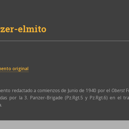
zer-elmito
ento original
nto redactado a comienzos de Junio de 1940 por el
Oberst
Fr
adas por la 3. Panzer-Brigade (Pz.Rgt.5 y Pz.Rgt.6) en el t
a.