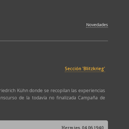
Novedades
Sección 'Blitzkrieg'
iedrich Kühn donde se recopilan las experiencias
ranscurso de la todavía no finalizada Campaña de
Hermies, 04.06.1940