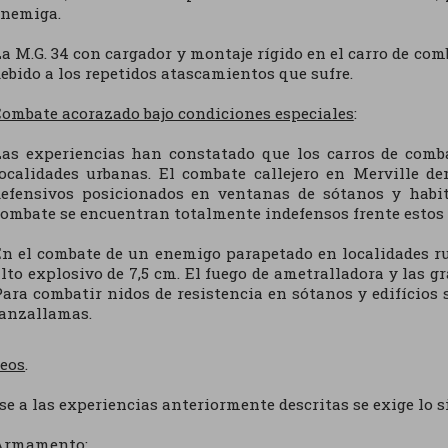
enemiga.
a M.G. 34 con cargador y montaje rígido en el carro de co
ebido a los repetidos atascamientos que sufre.
ombate acorazado bajo condiciones especiales
:
Las experiencias han constatado que los carros de comb
ocalidades urbanas. El combate callejero en Merville d
defensivos posicionados en ventanas de sótanos y habit
ombate se encuentran totalmente indefensos frente estos
n el combate de un enemigo parapetado en localidades rur
lto explosivo de 7,5 cm. El fuego de ametralladora y las 
ara combatir nidos de resistencia en sótanos y edifícios
lanzallamas.
eos
.
se a las experiencias anteriormente descritas se exige lo s
Armamento
: