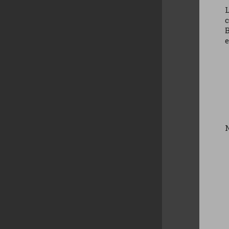
L
c
e
N