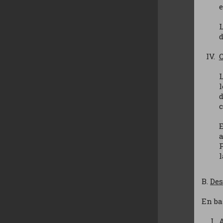
L
d
C
l
c
E
a
P
B.
Des
En ba