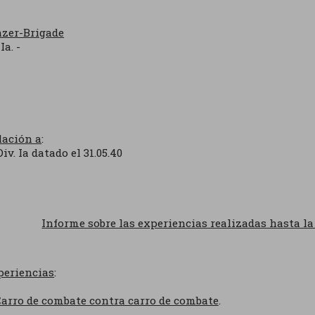
nzer-Brigade
Ia. -
lación a
:
Div. Ia datado el 31.05.40
Informe sobre las experiencias realizadas hasta la
periencias
:
arro de combate contra carro de combate
.