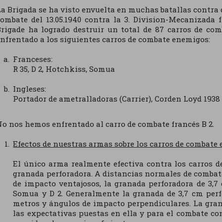
a Brigada se ha visto envuelta en muchas batallas contra 
ombate del 13.05.1940 contra la 3. Division-Mecanizada
Brigade ha logrado destruir un total de 87 carros de co
nfrentado a los siguientes carros de combate enemigos:
Franceses:
R 35, D 2, Hotchkiss, Somua
Ingleses:
Portador de ametralladoras (Carrier), Corden Loyd 1938
o nos hemos enfrentado al carro de combate francés B 2.
Efectos de nuestras armas sobre los carros de combate
El único arma realmente efectiva contra los carros d
granada perforadora. A distancias normales de combate 
de impacto ventajosos, la granada perforadora de 3,7
Somua y D 2. Generalmente la granada de 3,7 cm perfo
metros y ángulos de impacto perpendiculares. La gra
las expectativas puestas en ella y para el combate c