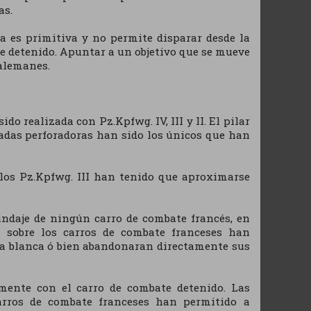
as.
a es primitiva y no permite disparar desde la
te detenido. Apuntar a un objetivo que se mueve
 alemanes.
o realizada con Pz.Kpfwg. IV, III y II. El pilar
nadas perforadoras han sido los únicos que han
 los Pz.Kpfwg. III han tenido que aproximarse
lindaje de ningún carro de combate francés, en
 sobre los carros de combate franceses han
a blanca ó bien abandonaran directamente sus
mente con el carro de combate detenido. Las
arros de combate franceses han permitido a