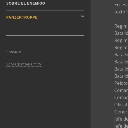
SOBRE EL ENEMIGO
En est
texto 
PANZERTRUPPE
Regimi
Batall
Regimi
Regimi
Contacto
Batall
Batall
Sobre 'panzer-elmito'
Batall
Batall
Peloto
Comand
Comand
Oficia
Genera
Jefe d
Jefe d