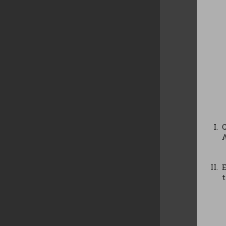
C
A
E
t