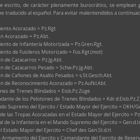
e escrito, de carácter plenamente burocrático, se emplean g
he traducido al español. Para evitar malentendidos a continuac
ento Acorazado = Pz.Rgt.
ón Acorazado = Pz.Abt.
ento de Infantería Motorizada = Pz.Gren.Rgt.
ento de Fusileros Motorizado = Füs.Rgt.(mot)
ón de Cazacarros = Pz.Jg.Abt.
ón de Cazacarros Pesado = Schw.Pz.Jg.Abt.
ón de Cañones de Asalto Pesados = s.St.Gesch.Abt.
ón de Reconocimiento Acorazado = Pz.Aufkl.Abt.
nes de Trenes Blindados = Eisb.Pz.Züge
ante de los Pelotones de Trenes Blindados = Kdr.d.Eisb.Pz.Z
o Supremo del Ejercito / Estado Mayor del Ejercito = OKH/
l de las Tropas Acorazadas en el Estado Mayor del Ejercito = P
l de la Infantería en el Mando Supremo del Ejercito = Gen.d.I
el Estado Mayor del Ejercito = Chef des Gen.St.d.H.
e Armamento del Ejercito y Comandante del Ejercito de Reser