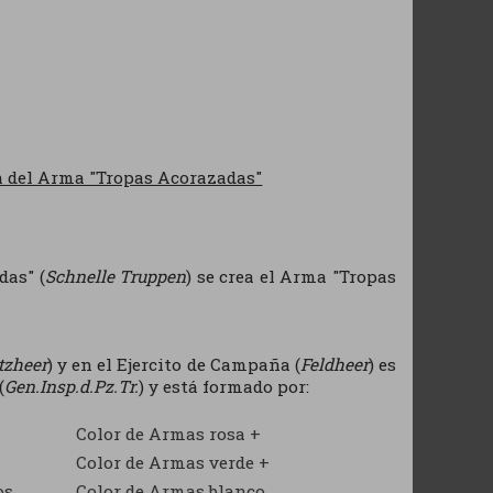
n del Arma "Tropas Acorazadas"
das" (
Schnelle Truppen
) se crea el Arma "Tropas
tzheer
) y en el Ejercito de Campaña (
Feldheer
) es
(
Gen.Insp.d.Pz.Tr.
) y está formado por:
Color de Armas rosa +
Color de Armas verde +
os
Color de Armas blanco