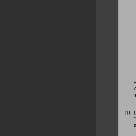
A
g
"
m