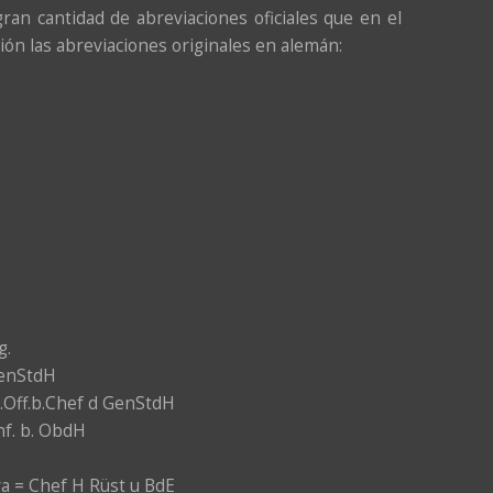
ran cantidad de abreviaciones oficiales que en el
ión las abreviaciones originales en alemán:
g.
GenStdH
z.Off.b.Chef d GenStdH
nf. b. ObdH
va = Chef H Rüst u BdE