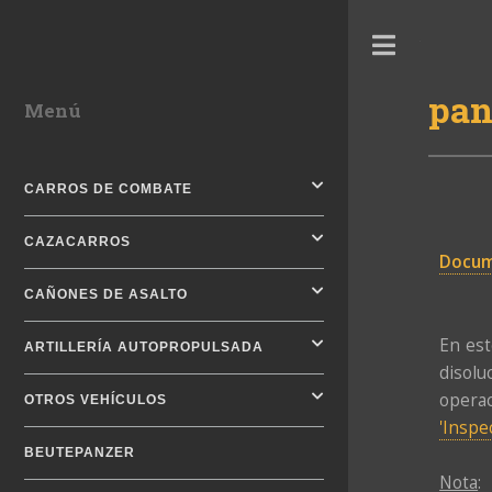
Toggle
pan
Menú
CARROS DE COMBATE
CAZACARROS
Docum
CAÑONES DE ASALTO
En est
ARTILLERÍA AUTOPROPULSADA
disolu
operac
OTROS VEHÍCULOS
'Inspe
BEUTEPANZER
Nota
: