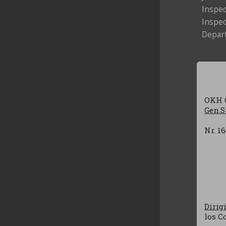
Inspec
Inspec
Depart
OKH C
Gen.St
Nr. 1
Dirig
los C