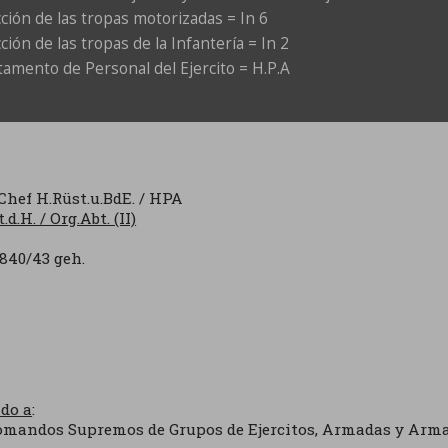
ción de las tropas motorizadas = In 6
ción de las tropas de la Infantería = In 2
amento de Personal del Ejercito = H.P.A
hef H.Rüst.u.BdE. / HPA
.d.H. / Org.Abt. (II)
6840/43 geh.
ido a
:
omandos Supremos de Grupos de Ejercitos, Armadas y Arm