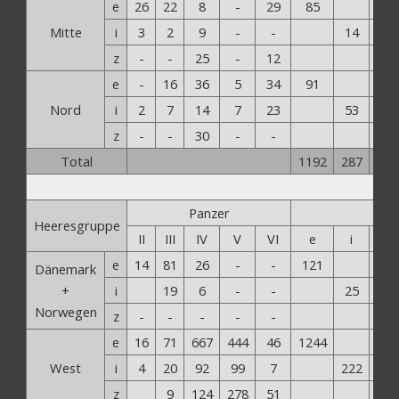
e
26
22
8
-
29
85
Mitte
i
3
2
9
-
-
14
z
-
-
25
-
12
37
e
-
16
36
5
34
91
Nord
i
2
7
14
7
23
53
z
-
-
30
-
-
30
Total
1192
287
434
Panzer
Heeresgruppe
II
III
IV
V
VI
e
i
z
e
14
81
26
-
-
121
Dänemark
+
i
19
6
-
-
25
Norwegen
z
-
-
-
-
-
-
e
16
71
667
444
46
1244
West
i
4
20
92
99
7
222
z
9
124
278
51
462