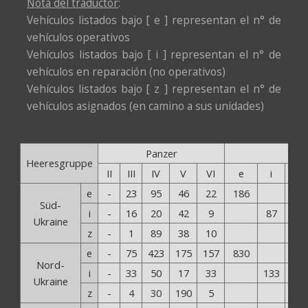
Nota del traductor
:
Vehículos listados bajo [ e ] representan el n° de
vehículos operativos
Vehículos listados bajo [ i ] representan el n° de
vehículos en reparación (no operativos)
Vehículos listados bajo [ z ] representan el n° de
vehículos asignados (en camino a sus unidades)
Panzer
Heeresgruppe
II
III
IV
V
VI
e
i
z
e
-
23
95
46
22
186
Süd-
i
-
16
20
42
9
87
Ukraine
z
-
1
89
38
10
138
e
-
75
423
175
157
830
Nord-
i
-
33
50
17
33
133
Ukraine
z
-
4
30
190
5
229