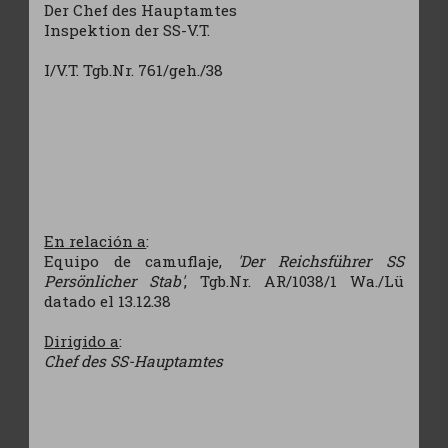
Der Chef des Hauptamtes
Inspektion der SS-V.T.
I/V.T. Tgb.Nr. 761/geh./38
En relación a
:
Equipo de camuflaje,
'Der Reichsführer SS
Persönlicher Stab'
, Tgb.Nr. AR/1038/1 Wa./Lü
datado el 13.12.38
Dirigido a
:
Chef des SS-Hauptamtes