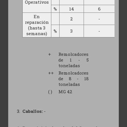
Operativos
%
14
6
95
En
2
-
37
reparación
(hasta 3
%
3
-
6
semanas)
+
Remolcadores
de 1 - 5
toneladas
++
Remolcadores
de 8 - 18
toneladas
( )
MG 42
Caballos:
-