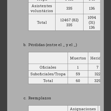
Asistentes
335
136
voluntários
1094
12467 (82)
Total
(31)
335
136
Pérdidas (entre el _ y el _)
Muertos
Heridos
Oficiales
1
7
Suboficiales/Tropa
59
322
Total
60
329
Reemplazos
Asignaciones
Sana