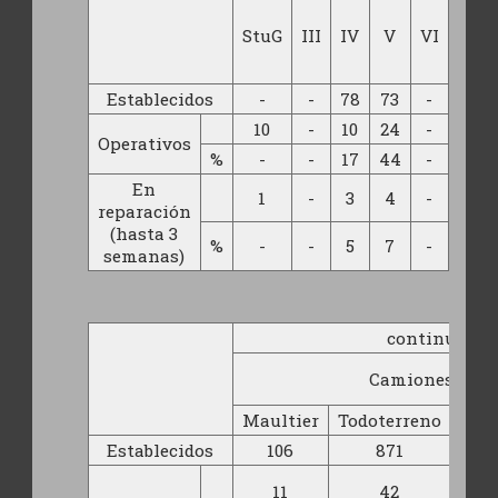
Scht
Pz
StuG
III
IV
V
VI
Art
Pz.F
Establecidos
-
-
78
73
-
3
10
-
10
24
-
1
Operativos
%
-
-
17
44
-
En
1
-
3
4
-
reparación
(hasta 3
%
-
-
5
7
-
semanas)
continúa veh
Camiones
Maultier
Todoterreno
O
Establecidos
106
871
764
11
42
542