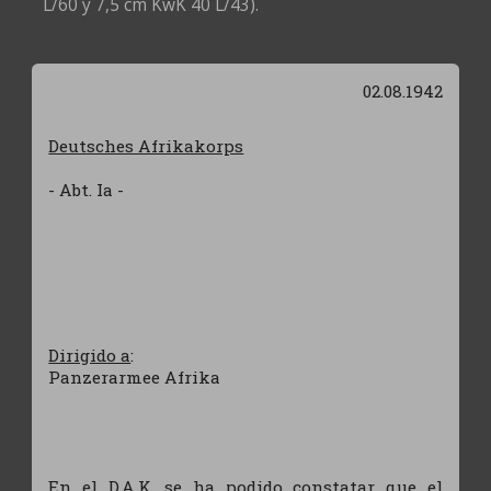
L/60 y 7,5 cm KwK 40 L/43).
02.08.1942
Deutsches Afrikakorps
- Abt. Ia -
Dirigido a
:
Panzerarmee Afrika
En el D.A.K. se ha podido constatar que el