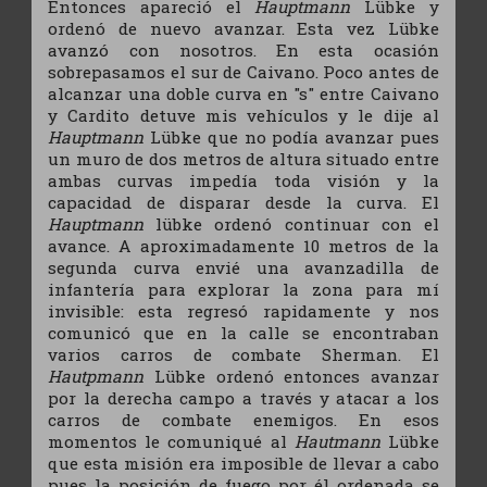
Entonces apareció el
Hauptmann
Lübke y
ordenó de nuevo avanzar. Esta vez Lübke
avanzó con nosotros. En esta ocasión
sobrepasamos el sur de Caivano. Poco antes de
alcanzar una doble curva en "s" entre Caivano
y Cardito detuve mis vehículos y le dije al
Hauptmann
Lübke que no podía avanzar pues
un muro de dos metros de altura situado entre
ambas curvas impedía toda visión y la
capacidad de disparar desde la curva. El
Hauptmann
lübke ordenó continuar con el
avance. A aproximadamente 10 metros de la
segunda curva envié una avanzadilla de
infantería para explorar la zona para mí
invisible: esta regresó rapidamente y nos
comunicó que en la calle se encontraban
varios carros de combate Sherman. El
Hautpmann
Lübke ordenó entonces avanzar
por la derecha campo a través y atacar a los
carros de combate enemigos. En esos
momentos le comuniqué al
Hautmann
Lübke
que esta misión era imposible de llevar a cabo
pues la posición de fuego por él ordenada se