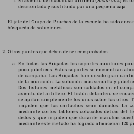
El asiento del suboficial artillero (
Richt-Uffz.
) es t
desmontado y sustituido por una pequeña caja.
El jefe del Grupo de Pruebas de la escuela ha sido enca
búsqueda de soluciones.
Otros puntos que deben de ser comprobados:
En todas las Brigadas los soportes auxiliares p
poco prácticos. Estos soportes se encuentran ahor
de campaña. Las Brigadas han creado gran canti
de la munición. La solución más sencilla y práctic
Dos listones metálicos son soldados en el comp
asiento del artillero. El listón delantero se encu
se apilan simplemente los unos sobre los otros. Tr
impiden que los cartuchos sean dañados. La zo
mediante cortos tablones colocados detrás del li
dedos y que impiden que durante marchas cuesta 
mediante este método ha logrado almacenar 120 pr