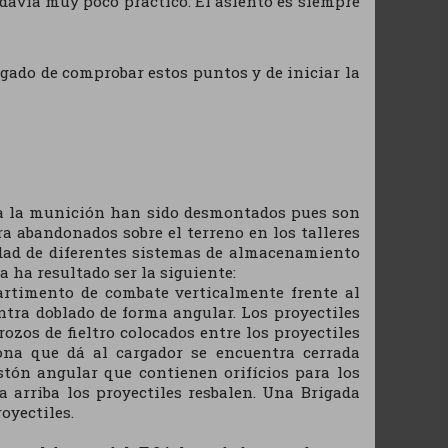
odavía muy poco práctico. El asiento es siempre
rgado de comprobar estos puntos y de iniciar la
ara la munición han sido desmontados pues son
a abandonados sobre el terreno en los talleres
dad de diferentes sistemas de almacenamiento
a ha resultado ser la siguiente:
artimento de combate verticalmente frente al
entra doblado de forma angular. Los proyectiles
ozos de fieltro colocados entre los proyectiles
na que dá al cargador se encuentra cerrada
stón angular que contienen orifícios para los
arriba los proyectiles resbalen. Una Brigada
oyectiles.