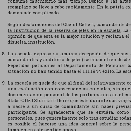
consume muchísimo más tiempo. Debido a las altas 
reemplazo se lleve a cabo rapidamente. En la patria e
demasiado complicado.
Según declaraciones del Oberst Geffert, comandante de 
la institución de la reserva de jefes en la escuela
. La
opinión de que esta es la mejor solución y reclama el
disuelta, institución.
La escuela expresa su amarga decepción de que sus 
comandantes y auditorio de jefes) se encuentren desde el
Repetidas peticiones al Departamento de Personal ba
situación no han tenido hasta el 1.11.1944 éxito. La e
La escuela se queja de que al final del relativamente 
una evaluación con consecuencias cruciales, sin que
documentación personal de los participantes en el curs
Stabs-Offz.f.Sturmartillerie que éste durante sus viaj
a nadie a un curso de comandante sin haber previa
participante. Se agradecería que se enviára, como
personales, pues generalmente solo tras estudiar toda
es posible el hacerse una idea general sobre la pers
tambien en este sentido apoyo.