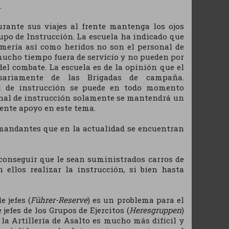
.
rante sus viajes al frente mantenga los ojos
rupo de Instrucción. La escuela ha indicado que
rmería así como heridos no son el personal de
mucho tiempo fuera de servício y no pueden por
del combate. La escuela es de la opinión que el
esariamente de las Brigadas de campaña.
al de instrucción se puede en todo momento
onal de instrucción solamente se mantendrá un
ente apoyo en este tema.
comandantes que en la actualidad se encuentran
 conseguir que le sean suministrados carros de
n ellos realizar la instrucción, si bien hasta
e jefes (
Führer-Reserve
) es un problema para el
jefes de los Grupos de Ejercitos (
Heresgruppen
)
 la Artillería de Asalto es mucho más difícil y