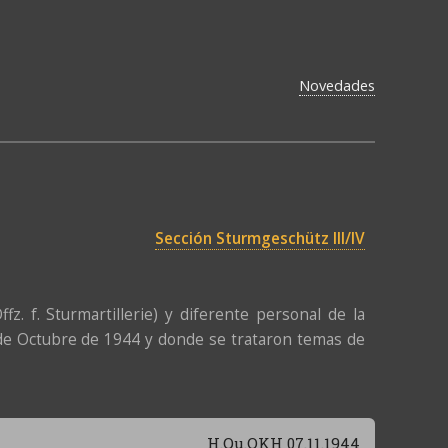
Novedades
Sección Sturmgeschütz III/IV
. f. Sturmartillerie) y diferente personal de la
 de Octubre de 1944 y donde se trataron temas de
H.Qu.OKH 07.11.1944