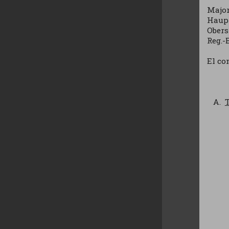
Major
Haupt
Obers
Reg.-
El co
T