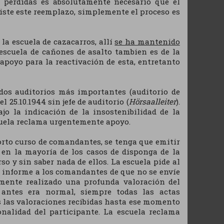
pérdidas es absolutamente necesario que el
xiste este reemplazo, simplemente el proceso es
la escuela de cazacarros, allí
se ha mantenido
 escuela de cañones de asalto tambien es de la
 apoyo para la reactivación de esta, entretanto
dos auditorios más importantes (auditorio de
 25.10.1944 sin jefe de auditorio (
Hörsaalleiter
).
jo la indicación de la insostenibilidad de la
scuela reclama urgentemente apoyo.
corto curso de comandantes, se tenga que emitir
 en la mayoría de los casos de disponga de la
o y sin saber nada de ellos. La escuela pide al
es informe a los comandantes de que no se envíe
mente realizado una profunda valoración del
 antes era normal, siempre todas las actas
s las valoraciones recibidas hasta ese momento
onalidad del participante. La escuela reclama