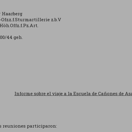
 Haarberg
-Ofzz.f.Sturmartillerie z.b.V
Höh.Offz.f.Pz.Art.
500/44 geh.
Informe sobre el viaje a la Escuela de Cañones de Asalt
s reuniones participaron: