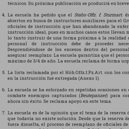
técnicos. Su próxima publicación se producirá en breve
La escuela ha pedido que el
Stabs-Offz. f. Sturmart.
du
abiertos en busca de instructores auxiliares para el G
oficiales de instrucción que han abandonado la enfe
instrucción ideal, pues en muchos casos estos llevan 
lo tanto instruir de una forma próxima a la realidad 
personal de instrucción debe de proceder nec
Desprendiéndose de los excesos dentro del person
asegurar reemplazo. La escuela garantiza que el pers
máximo de 3/4 de año. La escuela reclama de forma urg
La lista reclamada por el Höh.Offz.f.Pz.Art. con los 
en la instrucción fué entregada (Anexo 1).
La escuela se ha esforzado en repetidas ocasiones en
combate enemigos capturados (
Beutepanzer
) para co
ahora sin éxito. Se reclama apoyo en este tema.
La escuela es de la opinión que el tema de la reserva d
que todavía no existe solución. Desde que la reserva de 
fuera disuelta, el proceso de reemplazo de oficiales de