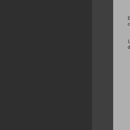
E
c
L
d