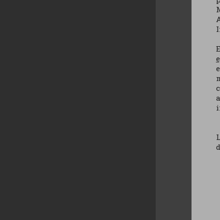
M
A
I
e
e
c
a
i
L
d