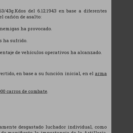
3/43g.Kdos del 6.12.1943 en base a diferentes
el cañón de asalto:
 enemigas ha provocado.
s ha sufrido.
entaje de vehículos operativos ha alcanzado.
ertido, en base a su función inicial, en el
arma
000 carros de combate
.
icamente desgastado luchador individual, como
de manifiesto la importancia de la Artillería.