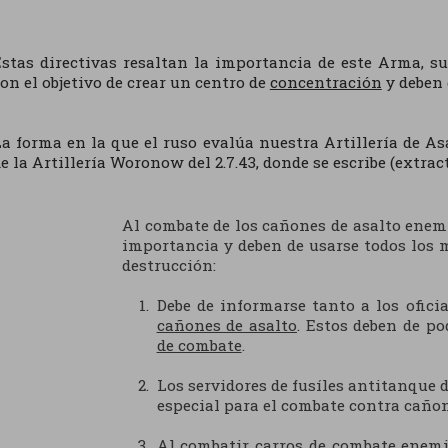
stas directivas resaltan la importancia de este Arma, su
on el objetivo de crear un centro de
concentración
y deben 
a forma en la que el ruso evalúa nuestra Artillería de As
e la Artillería Woronow del 2.7.43, donde se escribe (extract
Al combate de los cañones de asalto ene
importancia y deben de usarse todos los m
destrucción:
Debe de informarse tanto a los ofici
cañones de asalto
. Estos deben de po
de combate
.
Los servidores de fusíles antitanque 
especial para el combate contra cañon
Al combatir carros de combate enemig