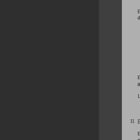
E
d
E
a
L
P
E
p