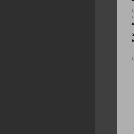
L
S
e
L