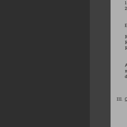
1
2
E
R
R
R
A
d