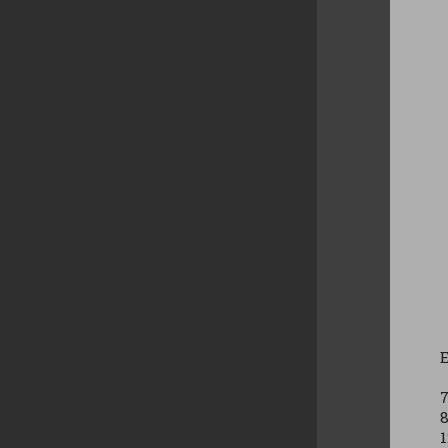
E
7
8
1