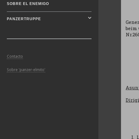
SOBRE EL ENEMIGO
PANZERTRUPPE
Gener
beim 
Nr.26
Contacto
Sobre 'panzer-elmito'
Asun
Dirig
L