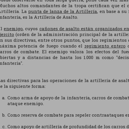
uchos altos comandantes de la tropa certifican que el 
rtillería. La
punta de lanza de la Artillería
, en base a su
nfantería, es la Artillería de Asalto.
El
enemigo
, cuyos
cañones de asalto están organizados en 
jercito
(orden de la administración principal de la artiller
n sus directivas, entre otros puntos, que los regimiento
máxima potencia de fuego cuando el
regimiento entero
o
arros de combate. El enemigo valora los efectos del fu
biertas y a distancias de hasta los 1.000 m como "deci
nfantería".
as directivas para las operaciones de la artillería de asa
e la siguiente forma:
Como arma de apoyo de la infantería, carros de combate
ataque enemigo.
Como reserva de combate para repeler contraataques e
Como apoyo de artillería de profundidad de los carros 