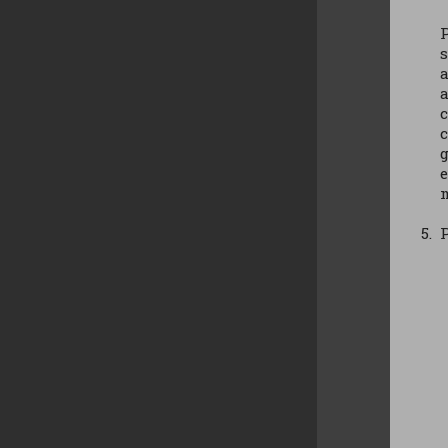
P
s
a
a
c
g
e
m
P