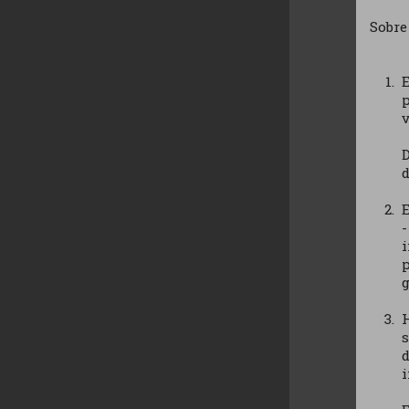
Sobre
E
p
v
d
E
p
g
H