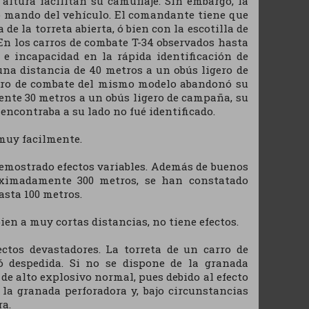
altura facilitan su camuflaje. Sin embargo, la
ro mando del vehículo. El comandante tiene que
 de la torreta abierta, ó bien con la escotilla de
. En los carros de combate T-34 observados hasta
e incapacidad en la rápida identificación de
una distancia de 40 metros a un obús ligero de
carro de combate del mismo modelo abandonó su
ente 30 metros a un obús ligero de campaña, su
e encontraba a su lado no fué identificado.
 muy facilmente.
demostrado efectos variables. Además de buenos
oximadamente 300 metros, se han constatado
asta 100 metros.
en a muy cortas distancias, no tiene efectos.
ctos devastadores. La torreta de un carro de
 despedida. Si no se dispone de la granada
 de alto explosivo normal, pues debido al efecto
la granada perforadora y, bajo circunstancias
ra.