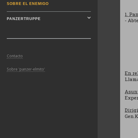
SOBRE EL ENEMIGO
1. Pa
PANZERTRUPPE
- Abt
Contacto
Sobre 'panzer-elmito'
En re
Llama
Asun
Exper
Dirig
Gen.K