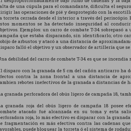
l desproporcionadamente bajo ruido de cadenas y la baja 
alta de una cúpula para el comandante, dificulta el segu
irigir las operaciones de pié y desprotegido con la escotilla
a torreta cerrada desde el interior a través del periscópio
estos momentos se ha detectado inseguridad al conducir 
bjetivos. Ejemplos: un carro de combate T-34 sobrepasó a 
ampaña que estaba disparando, sin identificarlo; otro 
obijo de arbustos y atacó a una distancia de aproximadam
isparo falló el objetivo y un observador de artillería que s
na debilidad del carro de combate T-34 es que se incendia
l disparo con la granada de 5 cm del cañón anticarro ha 
efectos contra la zona frontal a una distancia de apr
ambien rebotes inefectivos de la granada a distancias de h
a granada perforadora del obús ligero de campaña 18, tambi
La granada roja del obús ligero de campaña 18 posee efe
combate atacado fué alcanzada en su toma y esta salió
erforadora roja, lo más efectivo es disparar con la granada
e fragmentación es más efectiva contra las cadenas que 
avorables, puede bloquear la torreta ó el sistema de rodadu