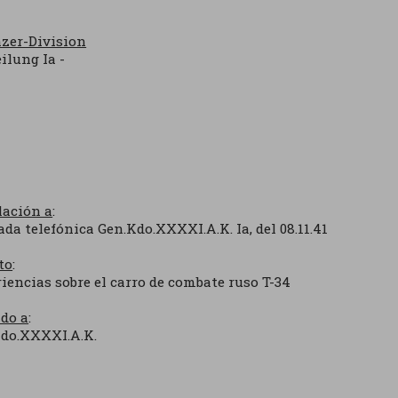
nzer-Division
eilung Ia -
lación a
:
da telefónica Gen.Kdo.XXXXI.A.K. Ia, del 08.11.41
to
:
iencias sobre el carro de combate ruso T-34
ido a
:
do.XXXXI.A.K.