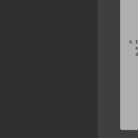
E
e
d