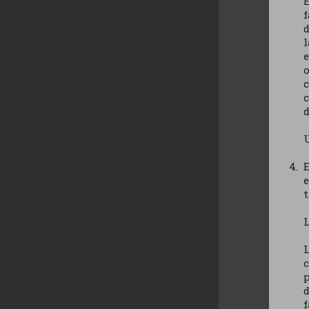
E
f
d
l
o
c
c
d
U
E
t
L
p
d
f