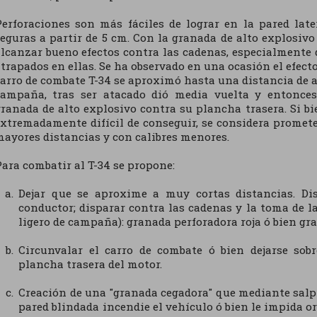
erforaciones son más fáciles de lograr en la pared late
eguras a partir de 5 cm. Con la granada de alto explosivo
lcanzar bueno efectos contra las cadenas, especialmente 
trapados en ellas. Se ha observado en una ocasión el efect
arro de combate T-34 se aproximó hasta una distancia de 
campaña, tras ser atacado dió media vuelta y entonce
ranada de alto explosivo contra su plancha trasera. Si bi
xtremadamente difícil de conseguir, se considera promete
ayores distancias y con calibres menores.
ara combatir al T-34 se propone:
Dejar que se aproxime a muy cortas distancias. Dis
conductor; disparar contra las cadenas y la toma de la
ligero de campaña): granada perforadora roja ó bien gr
Circunvalar el carro de combate ó bien dejarse sob
plancha trasera del motor.
Creación de una "granada cegadora" que mediante salp
pared blindada incendie el vehículo ó bien le impida o