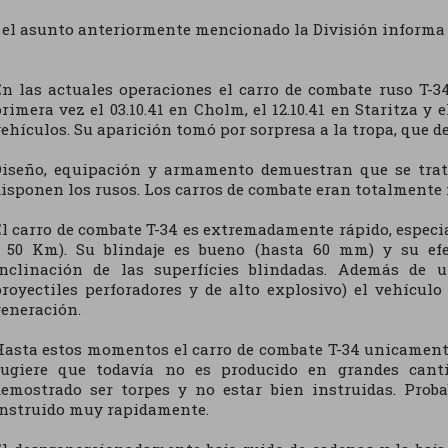
 el asunto anteriormente mencionado la División informa d
n las actuales operaciones el carro de combate ruso T-
rimera vez el 03.10.41 en Cholm, el 12.10.41 en Staritza y
ehículos. Su aparición tomó por sorpresa a la tropa, que d
Diseño, equipación y armamento demuestran que se trat
isponen los rusos. Los carros de combate eran totalmente 
l carro de combate T-34 es extremadamente rápido, especi
- 50 Km). Su blindaje es bueno (hasta 60 mm) y su efe
inclinación de las superfícies blindadas. Además d
royectiles perforadores y de alto explosivo) el vehícul
eneración.
asta estos momentos el carro de combate T-34 unicamente
sugiere que todavía no es producido en grandes canti
demostrado ser torpes y no estar bien instruidas. Prob
instruido muy rapidamente.