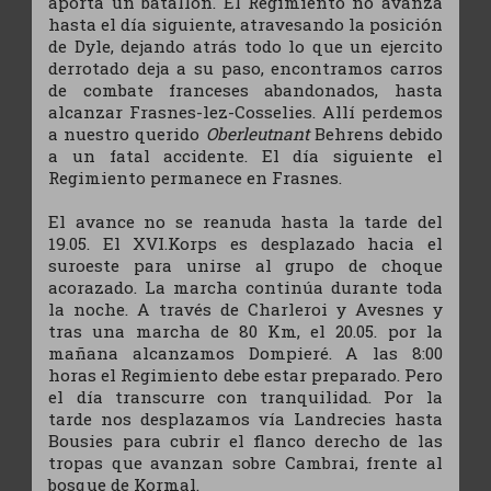
aporta un batallón. El Regimiento no avanza
hasta el día siguiente, atravesando la posición
de Dyle, dejando atrás todo lo que un ejercito
derrotado deja a su paso, encontramos carros
de combate franceses abandonados, hasta
alcanzar Frasnes-lez-Cosselies. Allí perdemos
a nuestro querido
Oberleutnant
Behrens debido
a un fatal accidente. El día siguiente el
Regimiento permanece en Frasnes.
El avance no se reanuda hasta la tarde del
19.05. El XVI.Korps es desplazado hacia el
suroeste para unirse al grupo de choque
acorazado. La marcha continúa durante toda
la noche. A través de Charleroi y Avesnes y
tras una marcha de 80 Km, el 20.05. por la
mañana alcanzamos Dompieré. A las 8:00
horas el Regimiento debe estar preparado. Pero
el día transcurre con tranquilidad. Por la
tarde nos desplazamos vía Landrecies hasta
Bousies para cubrir el flanco derecho de las
tropas que avanzan sobre Cambrai, frente al
bosque de Kormal.