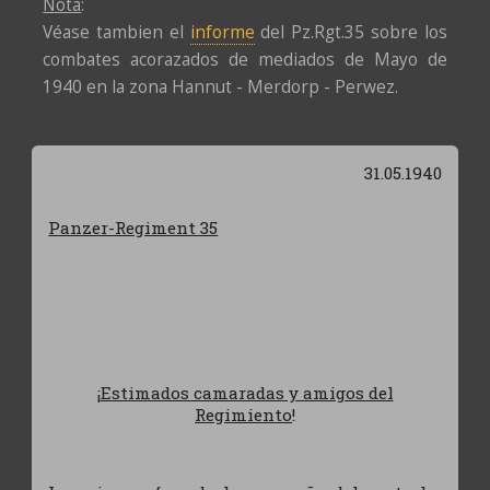
Nota
:
Véase tambien el
informe
del Pz.Rgt.35 sobre los
combates acorazados de mediados de Mayo de
1940 en la zona Hannut - Merdorp - Perwez.
31.05.1940
Panzer-Regiment 35
¡
Estimados camaradas y amigos del
Regimiento
!