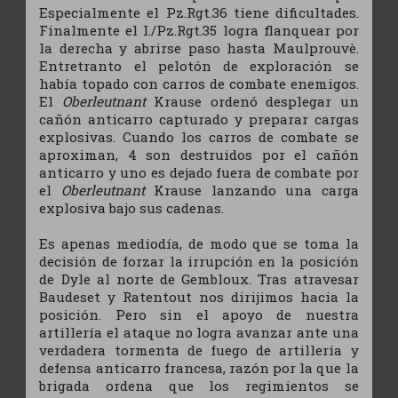
Especialmente el Pz.Rgt.36 tiene dificultades.
Finalmente el I./Pz.Rgt.35 logra flanquear por
la derecha y abrirse paso hasta Maulprouvè.
Entretranto el pelotón de exploración se
había topado con carros de combate enemigos.
El
Oberleutnant
Krause ordenó desplegar un
cañón anticarro capturado y preparar cargas
explosivas. Cuando los carros de combate se
aproximan, 4 son destruidos por el cañón
anticarro y uno es dejado fuera de combate por
el
Oberleutnant
Krause lanzando una carga
explosiva bajo sus cadenas.
Es apenas mediodía, de modo que se toma la
decisión de forzar la irrupción en la posición
de Dyle al norte de Gembloux. Tras atravesar
Baudeset y Ratentout nos dirijimos hacia la
posición. Pero sin el apoyo de nuestra
artillería el ataque no logra avanzar ante una
verdadera tormenta de fuego de artillería y
defensa anticarro francesa, razón por la que la
brigada ordena que los regimientos se