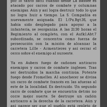
por lo tanto fácil cuando desde La Bassee es
atacado por carros de combate y columnas
enemigas. Aún y así logra destruir todo lo que
no logra huir a tiempo. La 5. Compañía es
nuevamente asignada. El I./Pz.Rgt.35, que
había sido desplegado para apoyar a la
infantería, se reorganiza. A las 21:30 horas el
Regimiento al completo, con el Aufkl.Abt.7
subordinado, se concentra como fuerza de
persecución con la misión de alcanzar la
carretera Lille - Armentieres y así cerrar el
cerco sobre el enemigo al suroeste.
Ya en Aubers fuego de cañones anticarro
enemigos y carros de combate ingleses. Tras
ser destruidos la marcha continúa. Potente
fuego desde Fromelles. Al anochecer se divisa
un carro de combate francés en las afueras al
este de la localidad. Es destruido. Un segundo
carro de combate que se encuentra detrás no
corre mejor suerte. Se destruye un cañón
anticarro a la derecha de la carretera. Aún y
así parece ser que el pueblo está repleto de