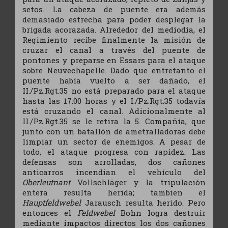
setos. La cabeza de puente era además
demasiado estrecha para poder desplegar la
brigada acorazada. Alrededor del mediodía, el
Regimiento recibe finalmente la misión de
cruzar el canal a través del puente de
pontones y preparse en Essars para el ataque
sobre Neuvechapelle. Dado que entretanto el
puente había vuelto a ser dañado, el
II./Pz.Rgt.35 no está preparado para el ataque
hasta las 17:00 horas y el I./Pz.Rgt.35 todavía
está cruzando el canal. Adicionalmente al
II./Pz.Rgt.35 se le retira la 5. Compañía, que
junto con un batallón de ametralladoras debe
limpiar un sector de enemigos. A pesar de
todo, el ataque progresa con rapidez. Las
defensas son arrolladas, dos cañones
anticarros incendian el vehículo del
Oberleutnant
Vollschläger y la tripulación
entera resulta herida; tambien el
Hauptfeldwebel
Jarausch resulta herido. Pero
entonces el
Feldwebel
Bohn logra destruir
mediante impactos directos los dos cañones