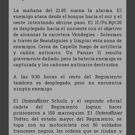
La mañana del 21.05. suena la alarma. El
enemigo ataca desde el bosque hacia el sur y el
oeste intentando abrirse paso. El II./Pz.Rgt.35
es desplegado hacia el noroeste con el objetivo
de alcanzar la carretera Vendegies - Solesmes
a través de Beaudignies y limpiar esta zona de
enemigos. Cerca de Capelle fuego de artillería
y cañón anticarro. Un Panzer II resulta
gravemente dañado, pero la batería enemiga es
capturada y los cañones anticarro destruidos.
A las 9:30 horas el resto del Regimiento
tambien es desplegado, pero no encuentra
ningún enemigo.
El
Unteroffizier
Schulz y el segundo oficial
cadete del Regimiento logran hacer
prisioneros a 150 marroquíes. El
Unteroffizier
Tödter, del estado mayor del Regimiento, se
topa con su motocicleta con 50 soldados
franceses negros, les ordena que se rindan y