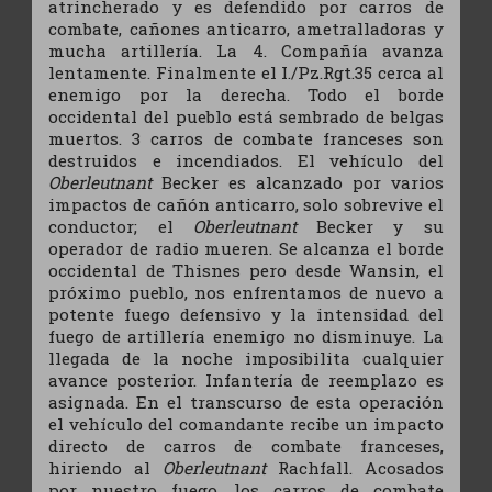
atrincherado y es defendido por carros de
combate, cañones anticarro, ametralladoras y
mucha artillería. La 4. Compañía avanza
lentamente. Finalmente el I./Pz.Rgt.35 cerca al
enemigo por la derecha. Todo el borde
occidental del pueblo está sembrado de belgas
muertos. 3 carros de combate franceses son
destruidos e incendiados. El vehículo del
Oberleutnant
Becker es alcanzado por varios
impactos de cañón anticarro, solo sobrevive el
conductor; el
Oberleutnant
Becker y su
operador de radio mueren. Se alcanza el borde
occidental de Thisnes pero desde Wansin, el
próximo pueblo, nos enfrentamos de nuevo a
potente fuego defensivo y la intensidad del
fuego de artillería enemigo no disminuye. La
llegada de la noche imposibilita cualquier
avance posterior. Infantería de reemplazo es
asignada. En el transcurso de esta operación
el vehículo del comandante recibe un impacto
directo de carros de combate franceses,
hiriendo al
Oberleutnant
Rachfall. Acosados
por nuestro fuego, los carros de combate