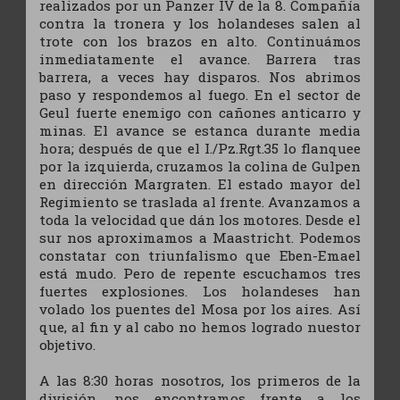
realizados por un Panzer IV de la 8. Compañía
contra la tronera y los holandeses salen al
trote con los brazos en alto. Continuámos
inmediatamente el avance. Barrera tras
barrera, a veces hay disparos. Nos abrimos
paso y respondemos al fuego. En el sector de
Geul fuerte enemigo con cañones anticarro y
minas. El avance se estanca durante media
hora; después de que el I./Pz.Rgt.35 lo flanquee
por la izquierda, cruzamos la colina de Gulpen
en dirección Margraten. El estado mayor del
Regimiento se traslada al frente. Avanzamos a
toda la velocidad que dán los motores. Desde el
sur nos aproximamos a Maastricht. Podemos
constatar con triunfalismo que Eben-Emael
está mudo. Pero de repente escuchamos tres
fuertes explosiones. Los holandeses han
volado los puentes del Mosa por los aires. Así
que, al fin y al cabo no hemos logrado nuestor
objetivo.
A las 8:30 horas nosotros, los primeros de la
división, nos encontramos frente a los