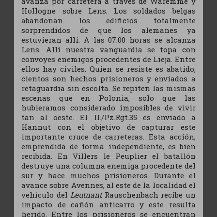
avanza por carretera a través de Waremme y
Hollogne sobre Lens. Los soldados belgas
abandonan los edificios totalmente
sorprendidos de que los alemanes ya
estuvieran allí. A las 07:00 horas se alcanza
Lens. Allí nuestra vanguardia se topa con
convoyes enemigos procedentes de Lieja. Entre
ellos hay civiles. Quien se resiste es abatido;
cientos son hechos prisioneros y enviados a
retaguardia sin escolta. Se repiten las mismas
escenas que en Polonia, solo que las
hubieramos considerado imposibles de vivir
tan al oeste. El II./Pz.Rgt.35 es enviado a
Hannut con el objetivo de capturar este
importante cruce de carreteras. Esta acción,
emprendida de forma independiente, es bien
recibida. En Villers le Peuplier el batallón
destruye una columna enemiga procedente del
sur y hace muchos prisioneros. Durante el
avance sobre Avennes, al este de la localidad el
vehículo del
Leutnant
Rauschenbach recibe un
impacto de cañón anticarro y este resulta
herido. Entre los prisioneros se encuentran