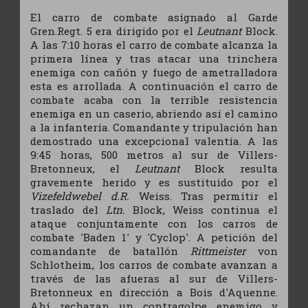
El carro de combate asignado al Garde
Gren.Regt. 5 era dirigido por el
Leutnant
Block.
A las 7:10 horas el carro de combate alcanza la
primera línea y tras atacar una trinchera
enemiga con cañón y fuego de ametralladora
esta es arrollada. A continuación el carro de
combate acaba con la terrible resistencia
enemiga en un caserío, abriendo así el camino
a la infantería. Comandante y tripulación han
demostrado una excepcional valentía. A las
9:45 horas, 500 metros al sur de Villers-
Bretonneux, el
Leutnant
Block resulta
gravemente herido y es sustituido por el
Vizefeldwebel d.R.
Weiss. Tras permitir el
traslado del
Ltn.
Block, Weiss continua el
ataque conjuntamente con los carros de
combate 'Baden 1' y 'Cyclop'. A petición del
comandante de batallón
Rittmeister
von
Schlotheim, los carros de combate avanzan a
través de las afueras al sur de Villers-
Bretonneux en dirección a Bois d'Aquenne.
Ahí rechazan un contragolpe enemigo y