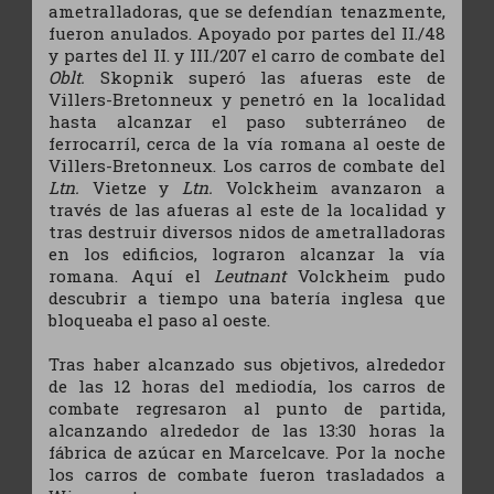
ametralladoras, que se defendían tenazmente,
fueron anulados. Apoyado por partes del II./48
y partes del II. y III./207 el carro de combate del
Oblt.
Skopnik superó las afueras este de
Villers-Bretonneux y penetró en la localidad
hasta alcanzar el paso subterráneo de
ferrocarríl, cerca de la vía romana al oeste de
Villers-Bretonneux. Los carros de combate del
Ltn.
Vietze y
Ltn.
Volckheim avanzaron a
través de las afueras al este de la localidad y
tras destruir diversos nidos de ametralladoras
en los edificios, lograron alcanzar la vía
romana. Aquí el
Leutnant
Volckheim pudo
descubrir a tiempo una batería inglesa que
bloqueaba el paso al oeste.
Tras haber alcanzado sus objetivos, alrededor
de las 12 horas del mediodía, los carros de
combate regresaron al punto de partida,
alcanzando alrededor de las 13:30 horas la
fábrica de azúcar en Marcelcave. Por la noche
los carros de combate fueron trasladados a