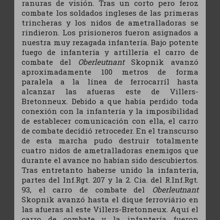
ranuras de visión. Tras un corto pero feroz
combate los soldados ingleses de las primeras
trincheras y los nidos de ametralladoras se
rindieron. Los prisioneros fueron asignados a
nuestra muy rezagada infantería. Bajo potente
fuego de infantería y artillería el carro de
combate del
Oberleutnant
Skopnik avanzó
aproximadamente 100 metros de forma
paralela a la línea de ferrocarríl hasta
alcanzar las afueras este de Villers-
Bretonneux. Debido a que había perdido toda
conexión con la infantería y la imposibilidad
de establecer comunicación con ella, el carro
de combate decidió retroceder. En el transcurso
de esta marcha pudo destruir totalmente
cuatro nidos de ametralladoras enemigos que
durante el avance no habían sido descubiertos.
Tras entretanto haberse unido la infantería,
partes del Inf.Rgt. 207 y la 2. Cia. del R.Inf.Rgt.
93, el carro de combate del
Oberleutnant
Skopnik avanzó hasta el dique ferroviário en
las afueras al este Villers-Bretonneux. Aquí el
carro de combate y la infantería fueron