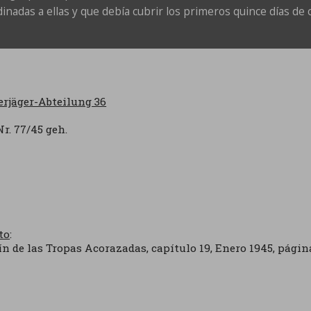
inadas a ellas y que debía cubrir los primeros quince días de 
rjäger-Abteilung 36
Nr. 77/45 geh.
to
:
ín de las Tropas Acorazadas, capítulo 19, Enero 1945, págin