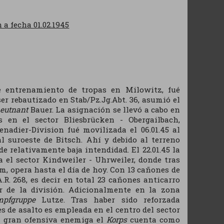
 a fecha 01.02.1945
de entrenamiento de tropas en Milowitz, fué
er rebautizado en Stab/Pz.Jg.Abt. 36, asumió el
eutnant
Bauer. La asignación se llevó a cabo en
 en el sector Bliesbrücken - Obergailbach,
nadier-Division fué movilizada el 06.01.45 al
 suroeste de Bitsch. Ahí y debido al terreno
e relativamente baja intendidad. El 22.01.45 la
 el sector Kindweiler - Uhrweiler, donde tras
m, opera hasta el día de hoy. Con 13 cañones de
.R. 268, es decir en total 23 cañones anticarro
or de la división. Adicionalmente en la zona
pfgruppe
Lutze. Tras haber sido reforzada
de asalto es empleada en el centro del sector
da gran ofensiva enemiga el
Korps
cuenta como