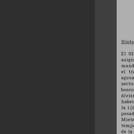
Histo
El 03
asign
mando
el t
aprox
secto
bosco
divis
haber
la 1.
pesad
Miet
tempo
de la