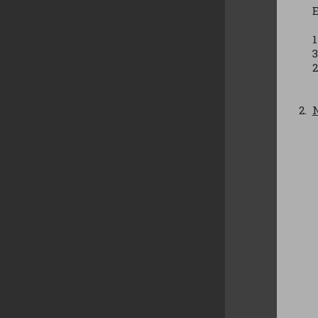
E
1
3
2
N