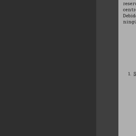
reser
centr
Debid
ningú
S