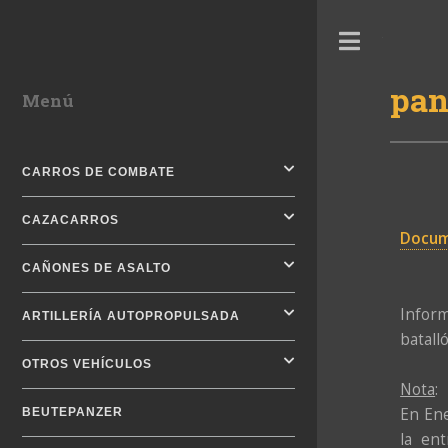
Toggle
pan
Menú
CARROS DE COMBATE
CAZACARROS
Docum
CAÑONES DE ASALTO
Inform
ARTILLERÍA AUTOPROPULSADA
batall
OTROS VEHÍCULOS
Nota
:
En Ene
BEUTEPANZER
la en