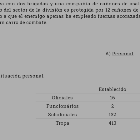
va con dos brigadas y una compañía de cañones de asalt
o del sector de la división es protegida por 12 cañones d
o a que el enemigo apenas ha empleado fuerzas acorazada
n carro de combate.
A)
Personal
ituación personal
.
Establecido
Oficiales
16
Funcionários
2
Suboficiales
132
Tropa
413