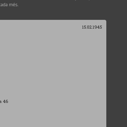
cada més.
15.02.1945
a 46