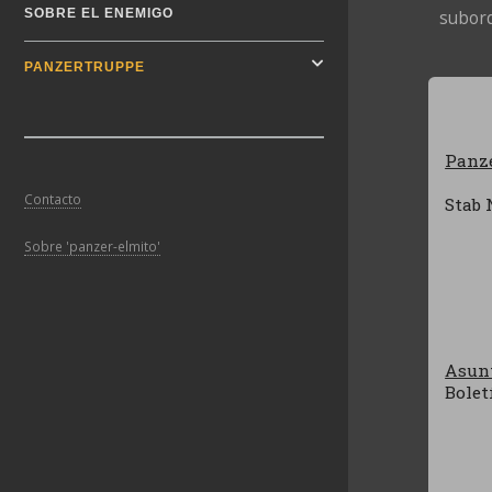
SOBRE EL ENEMIGO
subord
PANZERTRUPPE
Panze
Contacto
Stab 
Sobre 'panzer-elmito'
Asun
Bolet