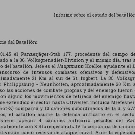
Informe sobre el estado del batallón
ria del Batallón
:
.01.45 el Panzerjäger-Stab 177, procedente del campo 
ado a la 36. Volksgrenadier-Division y el mismo día, tras s
 del batallón. Jefe es el
Hauptmann
Hoelke, ayudante el
L
ranscurso de intensos combates ofensivos y defensivos
imadamente 21 Km al sur de St. Ingbert. La 36. Volksgre
r Philippsburg - Neunhoffen, aproximadamente 30 Km al
so las acciones de combate própias y del enemigo fueron d
ión siguió los movimientos de retirada del enemigo hasta
se extendido el sector hasta Offweiler, incluida Mieteshei
(mot-Z) compañía y 10 cañones subordinados de la 3. y 6./A
os, el batallón asume la defensa anticarro en el sect
esheim operan 4 cañones anticarro pesados del
Kam
ralmente con 8 Sturmgeschütz IV la compañía de cañones 
 división como reserva de ataque móvil. Ante la espera