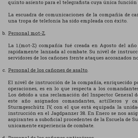
quinto asiento para el telegrafista cuya única función 
La escuadra de comunicaciones de la compañía de ca
una tropa de telefonía ha sido empleada con éxito.
Personal mot-Z
.
La 1.(mot-Z) compañía fué creada en Agosto del año 
rapidamente lanzada al combate. Su nivél de instrucció
servidores de los cañones frente ataques acorazados n
Personal de los cañones de asalto
.
El nivél de instrucción de la compañía, enriquecido 
operaciones, es en lo que respecta a los comandantes
Los debido a una reclamación del Inspector General 
este año asignados comandantes, artilleros y c
Sturmgeschütz IV, con el que está equipada la unid
instrucción en el Jagdpanzer 38. En Enero se nos as
aspirantes a suboficial procedentes de la Escuela de Su
unicamente experiencia de combate.
Personal de los cañones antieaéreos
.