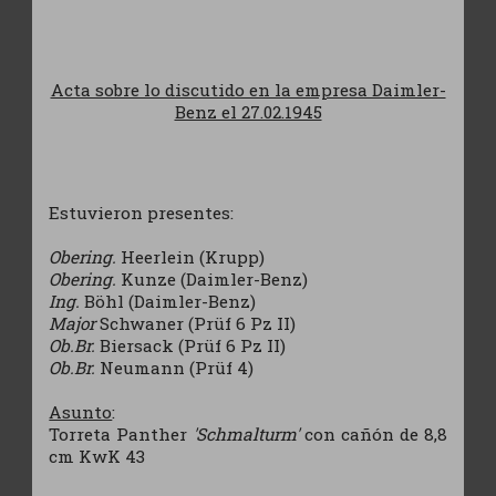
Acta sobre lo discutido en la empresa Daimler-
Benz el 27.02.1945
Estuvieron presentes:
Obering.
Heerlein (Krupp)
Obering.
Kunze (Daimler-Benz)
Ing.
Böhl (Daimler-Benz)
Major
Schwaner (Prüf 6 Pz II)
Ob.Br.
Biersack (Prüf 6 Pz II)
Ob.Br.
Neumann (Prüf 4)
Asunto
:
Torreta Panther
'Schmalturm'
con cañón de 8,8
cm KwK 43